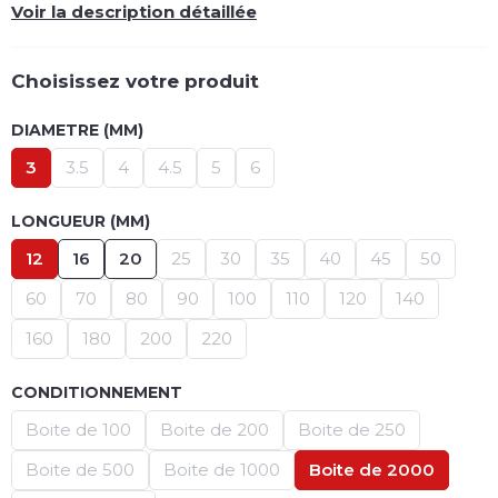
Voir la description détaillée
Choisissez votre produit
DIAMETRE (MM)
3
3.5
4
4.5
5
6
LONGUEUR (MM)
12
16
20
25
30
35
40
45
50
60
70
80
90
100
110
120
140
160
180
200
220
CONDITIONNEMENT
Boite de 100
Boite de 200
Boite de 250
Boite de 500
Boite de 1000
Boite de 2000