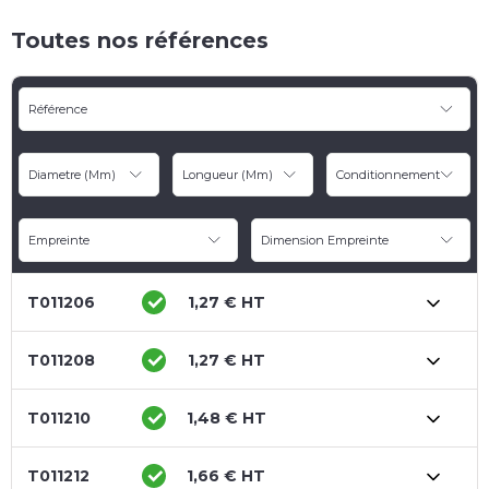
Toutes nos références
Référence
Diametre (mm)
Longueur (mm)
Conditionnement
Empreinte
Dimension Empreinte
T011206
1,27 € HT
T011208
1,27 € HT
T011210
1,48 € HT
T011212
1,66 € HT