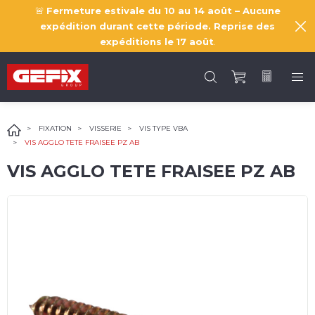
🚨
Fermeture estivale du 10 au 14 août – Aucune
expédition durant cette période. Reprise des
expéditions le
17 août
.
FIXATION
VISSERIE
VIS TYPE VBA
VIS AGGLO TETE FRAISEE PZ AB
VIS AGGLO TETE FRAISEE PZ AB