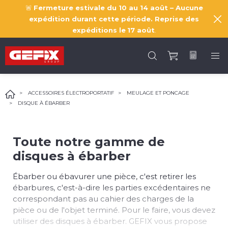
🚨
Fermeture estivale du 10 au 14 août – Aucune
expédition durant cette période. Reprise des
expéditions le
17 août
.
ACCESSOIRES ÉLECTROPORTATIF
MEULAGE ET PONCAGE
DISQUE À ÉBARBER
Toute notre gamme de
disques à ébarber
Ébarber ou ébavurer une pièce, c'est retirer les
ébarbures, c'est-à-dire les parties excédentaires ne
correspondant pas au cahier des charges de la
pièce ou de l'objet terminé. Pour le faire, vous devez
utiliser des disques à ébarber. GEFIX vous propose