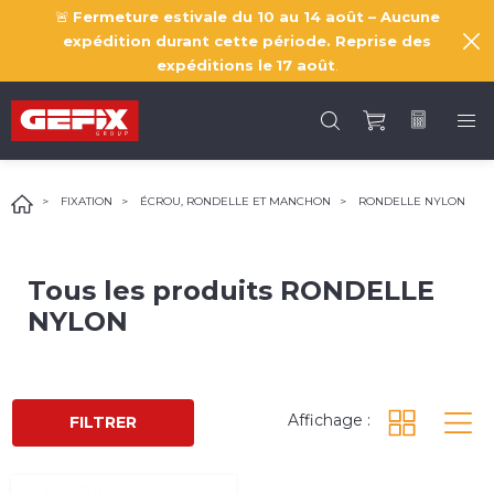
🚨
Fermeture estivale du 10 au 14 août – Aucune
expédition durant cette période. Reprise des
expéditions le
17 août
.
FIXATION
ÉCROU, RONDELLE ET MANCHON
RONDELLE NYLON
Tous les produits
RONDELLE
NYLON
Affichage :
FILTRER