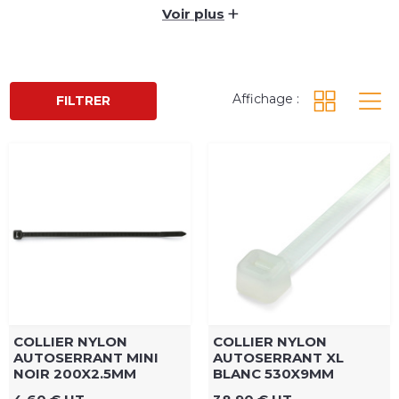
normes professionnelles. Stock disponible et
+
Voir plus
livraison rapide 24/48h pour sécuriser tous vos
chantiers sans délai.
Affichage :
FILTRER
COLLIER NYLON
COLLIER NYLON
AUTOSERRANT MINI
AUTOSERRANT XL
NOIR 200X2.5MM
BLANC 530X9MM