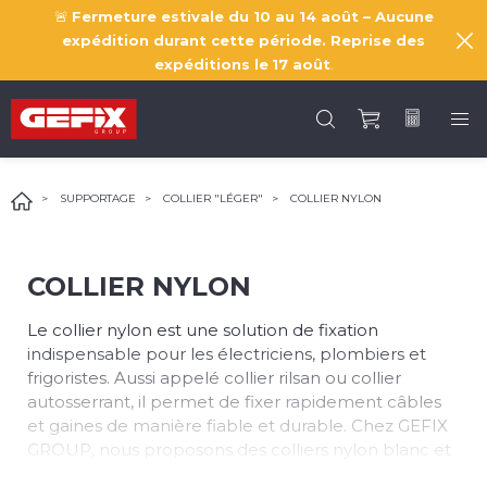
🚨
Fermeture estivale du 10 au 14 août – Aucune
expédition durant cette période. Reprise des
expéditions le
17 août
.
SUPPORTAGE
COLLIER "LÉGER"
COLLIER NYLON
COLLIER NYLON
Le collier nylon est une solution de fixation
indispensable pour les électriciens, plombiers et
frigoristes. Aussi appelé collier rilsan ou collier
autosserrant, il permet de fixer rapidement câbles
et gaines de manière fiable et durable. Chez
GEFIX
GROUP
, nous proposons des colliers nylon blanc et
noir en polyamide PA66, résistants et conformes aux