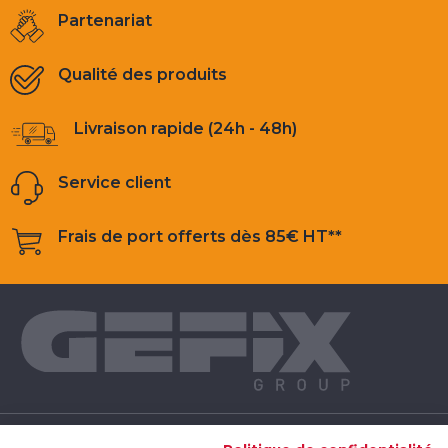
Partenariat
Qualité des produits
Livraison rapide (24h - 48h)
Service client
Frais de port offerts dès 85€ HT**
NOS PRODUITS