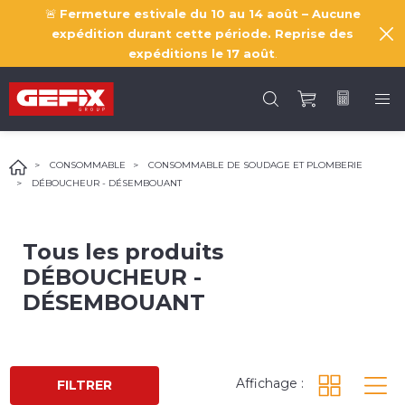
🚨
Fermeture estivale du 10 au 14 août – Aucune
expédition durant cette période. Reprise des
expéditions le
17 août
.
CONSOMMABLE
CONSOMMABLE DE SOUDAGE ET PLOMBERIE
DÉBOUCHEUR - DÉSEMBOUANT
Tous les produits
DÉBOUCHEUR -
DÉSEMBOUANT
Affichage :
FILTRER