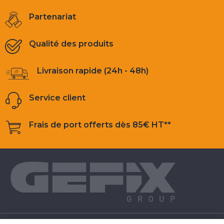
Partenariat
Qualité des produits
Livraison rapide (24h - 48h)
Service client
Frais de port offerts dès 85€ HT**