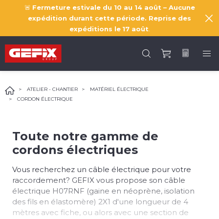
🚨
Fermeture estivale du 10 au 14 août – Aucune
expédition durant cette période. Reprise des
expéditions le
17 août
.
ATELIER - CHANTIER
MATÉRIEL ÉLECTRIQUE
CORDON ÉLECTRIQUE
Toute notre gamme de
cordons électriques
Vous recherchez un câble électrique pour votre
raccordement? GEFIX vous propose son câble
électrique H07RNF (gaine en néoprène, isolation
des fils en élastomère) 2X1 d'une longueur de 4
mètres avec fiche, ou alors avec une section de