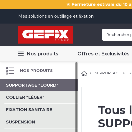
🚨
Fermeture estivale du 10 a
Mes solutions en outillage et fixation
Nos produits
Offres et Exclusivités
NOS PRODUITS
SUPPORTAGE
S
SUPPORTAGE "LOURD"
COLLIER "LÉGER"
Tous 
FIXATION SANITAIRE
SUPP
SUSPENSION