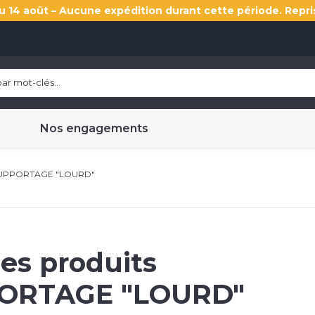
u 14 août – Aucune expédition durant cette période. Repri
Nos engagements
UPPORTAGE "LOURD"
les produits
ORTAGE "LOURD"