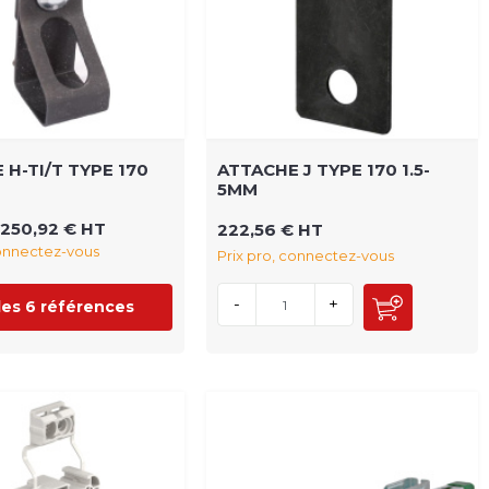
 H-TI/T TYPE 170
ATTACHE J TYPE 170 1.5-
5MM
250,92 € HT
222,56 € HT
connectez-vous
Prix pro, connectez-vous
-
+
 les 6 références