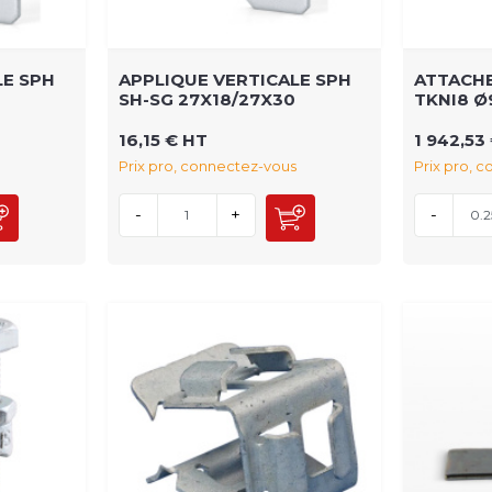
LE SPH
APPLIQUE VERTICALE SPH
ATTACHE
SH-SG 27X18/27X30
TKNI8 Ø
16,15 € HT
1 942,53
Prix pro, connectez-vous
Prix pro, 
-
+
-