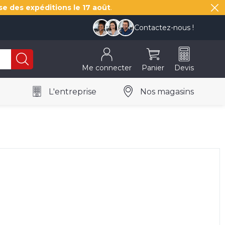
se des expéditions le
17 août
.
Contactez-nous !
Me connecter
Panier
Devis
L'entreprise
Nos magasins