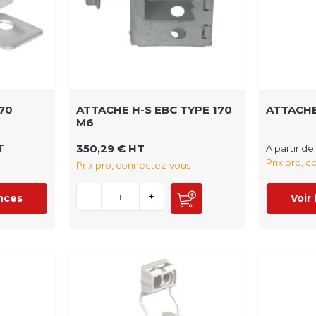
70
ATTACHE H-S EBC TYPE 170
ATTACHE
M6
T
350,29 € HT
A partir de
Prix pro, 
Prix pro, connectez-vous
-
+
ences
Voir