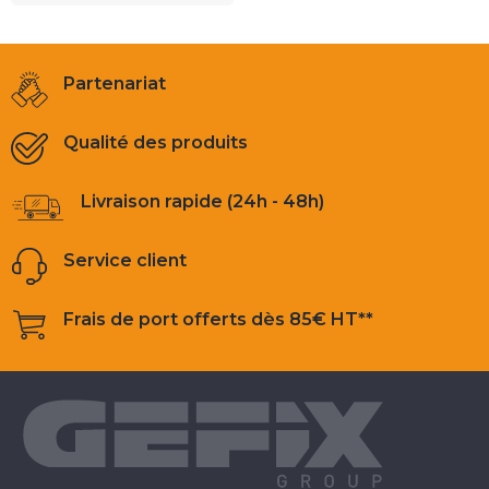
Partenariat
Qualité des produits
Livraison rapide (24h - 48h)
Service client
Frais de port offerts dès 85€ HT**