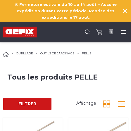
🚨
Fermeture estivale du 10 au 14 août – Aucune
expédition durant cette période. Reprise des
expéditions le
17 août
.
OUTILLAGE
OUTILS DE JARDINAGE
PELLE
Tous les produits
PELLE
Affichage :
FILTRER