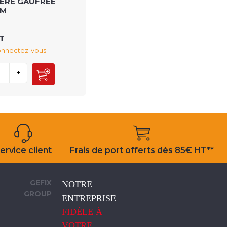
IERE GAUFRÉE
CM
HT
connectez-vous
+
ervice client
Frais de port offerts dès 85€ HT**
GEFIX
NOTRE
GROUP
ENTREPRISE
FIDÈLE À
VOTRE