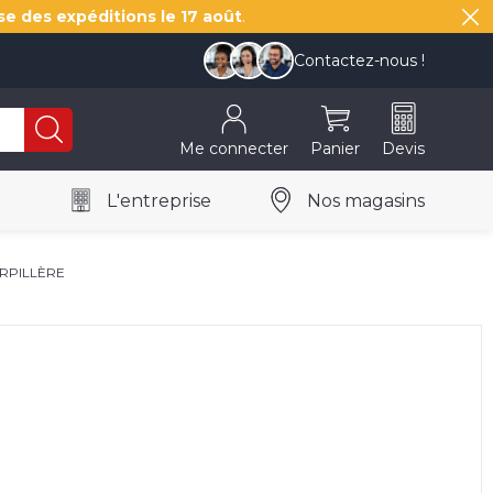
se des expéditions le
17 août
.
Contactez-nous !
Me connecter
Panier
Devis
L'entreprise
Nos magasins
RPILLÈRE