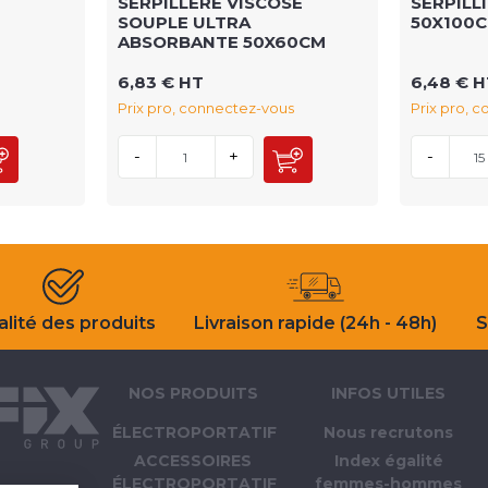
SERPILLERE VISCOSE
SERPILL
SOUPLE ULTRA
50X100
ABSORBANTE 50X60CM
6,83 € HT
6,48 € 
Prix pro, connectez-vous
Prix pro, 
-
+
-
lité des produits
Livraison rapide (24h - 48h)
S
NOS PRODUITS
INFOS UTILES
ÉLECTROPORTATIF
Nous recrutons
ACCESSOIRES
Index égalité
ÉLECTROPORTATIF
femmes-hommes