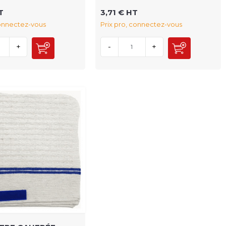
T
3,71 € HT
connectez-vous
Prix pro, connectez-vous
+
-
+