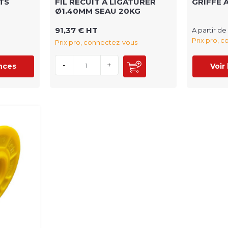
TS
FIL RECUIT A LIGATURER
GRIFFE 
Ø1.40MM SEAU 20KG
91,37 € HT
A partir de
Prix pro, 
Prix pro, connectez-vous
-
+
ences
Voir