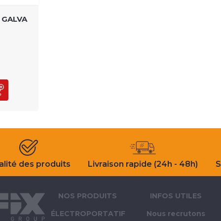
L GALVA
E
lité des produits
Livraison rapide (24h - 48h)
S
NOS PRODUITS
INFOS UTILES
ÉLECTROPORTATIF
Nous recrutons