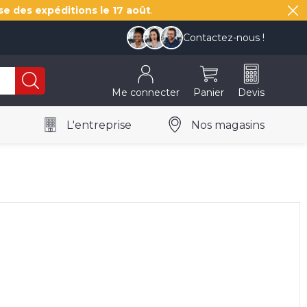
se des expéditions le
17 août
.
Contactez-nous !
Me connecter
Panier
Devis
L'entreprise
Nos magasins