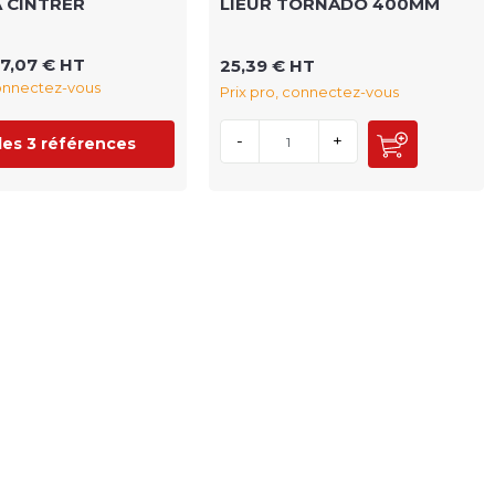
A CINTRER
LIEUR TORNADO 400MM
7,07 € HT
25,39 € HT
connectez-vous
Prix pro, connectez-vous
-
+
 les 3 références