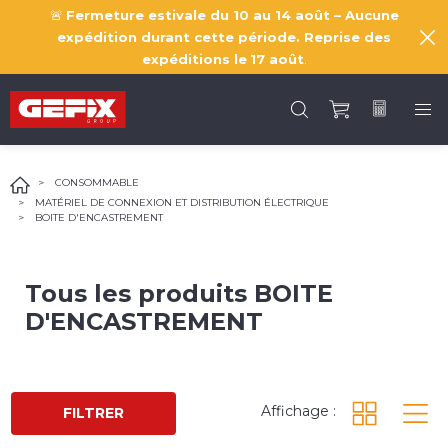
🚨
Fermeture estivale du 10 au 14 août – Aucune
expédition durant cette période. Reprise des
expéditions le
17 août
.
CONSOMMABLE
MATÉRIEL DE CONNEXION ET DISTRIBUTION ÉLECTRIQUE
BOITE D'ENCASTREMENT
Tous les produits
BOITE
D'ENCASTREMENT
Affichage :
FILTRER