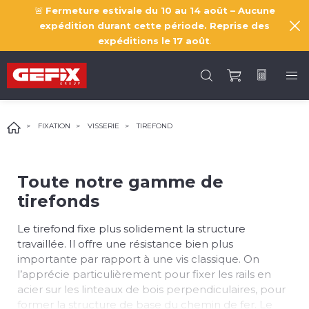
🚨
Fermeture estivale du 10 au 14 août – Aucune
expédition durant cette période. Reprise des
expéditions le
17 août
.
FIXATION
VISSERIE
TIREFOND
Toute notre gamme de
tirefonds
Le tirefond fixe plus solidement la structure
travaillée. Il offre une résistance bien plus
importante par rapport à une vis classique. On
l’apprécie particulièrement pour fixer les rails en
acier sur les linteaux de bois perpendiculaires, pour
former la structure de base du chemin de fer. Le