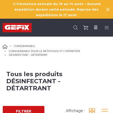
🚨
Fermeture estivale du 10 au 14 août – Aucune
expédition durant cette période. Reprise des
expéditions le
17 août
.
CONSOMMABLE
CONSOMMABLE POUR LE NETTOYAGE ET L'ENTRETIEN
DÉSINFECTANT - DÉTARTRANT
Tous les produits
DÉSINFECTANT -
DÉTARTRANT
Affichage :
FILTRER