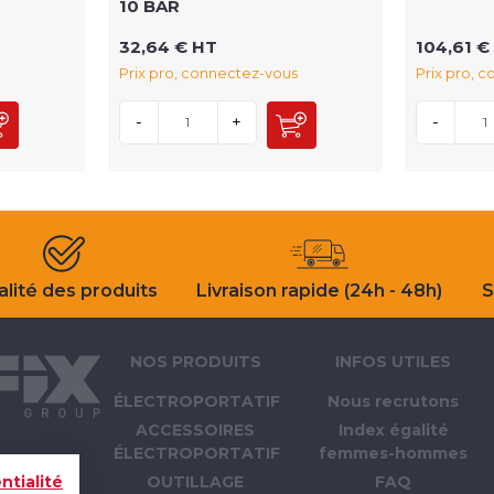
10 BAR
32,64 € HT
104,61 €
Prix pro, connectez-vous
Prix pro, 
-
+
-
lité des produits
Livraison rapide (24h - 48h)
S
NOS PRODUITS
INFOS UTILES
ÉLECTROPORTATIF
Nous recrutons
ACCESSOIRES
Index égalité
ÉLECTROPORTATIF
femmes-hommes
OUTILLAGE
FAQ
ntialité