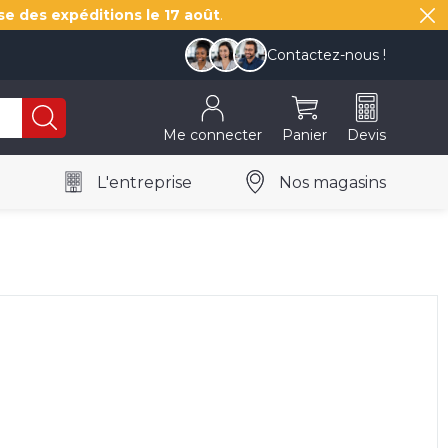
se des expéditions le
17 août
.
Contactez-nous !
Me connecter
Panier
Devis
L'entreprise
Nos magasins