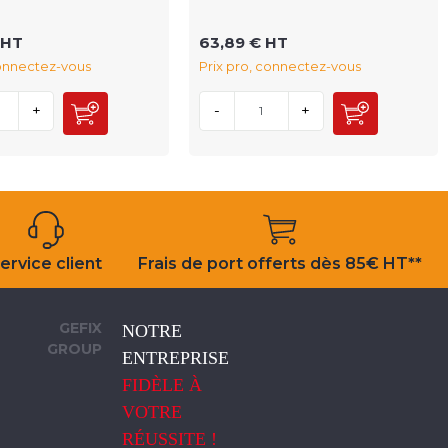
 HT
63,89 € HT
connectez-vous
Prix pro, connectez-vous
+
-
+
ervice client
Frais de port offerts dès 85€ HT**
GEFIX
NOTRE
GROUP
ENTREPRISE
FIDÈLE À
VOTRE
RÉUSSITE !