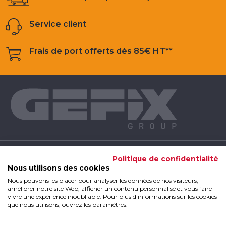
Service client
Frais de port offerts dès 85€ HT**
NOS PRODUITS
Politique de confidentialité
Nous utilisons des cookies
Nous pouvons les placer pour analyser les données de nos visiteurs,
INFOS UTILES
améliorer notre site Web, afficher un contenu personnalisé et vous faire
vivre une expérience inoubliable. Pour plus d'informations sur les cookies
que nous utilisons, ouvrez les paramètres.
GEFIX GROUP