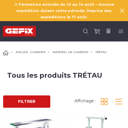
🚨
Fermeture estivale du 10 au 14 août – Aucune
expédition durant cette période. Reprise des
expéditions le
17 août
.
ATELIER - CHANTIER
MATÉRIEL DE CHANTIER
TRÉTAU
Tous les produits
TRÉTAU
Affichage :
FILTRER