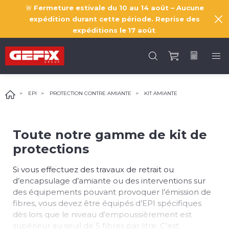
🚨
Fermeture estivale du 10 au 14 août – Aucune
expédition durant cette période. Reprise des
expéditions le
17 août
.
EPI
PROTECTION CONTRE AMIANTE
KIT AMIANTE
Toute notre gamme de kit de
protections
Si vous effectuez des travaux de retrait ou
d’encapsulage d’amiante ou des interventions sur
des équipements pouvant provoquer l’émission de
fibres, vous devez être équipés d’EPI spécifiques
dès lors que le niveau d’empoussièrement est
supérieur au seuil de 5 fibres par litre. C'est