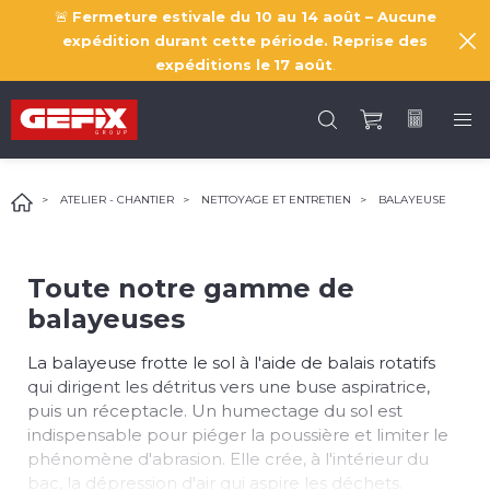
🚨
Fermeture estivale du 10 au 14 août – Aucune
expédition durant cette période. Reprise des
expéditions le
17 août
.
ATELIER - CHANTIER
NETTOYAGE ET ENTRETIEN
BALAYEUSE
Toute notre gamme de
balayeuses
La balayeuse frotte le sol à l'aide de balais rotatifs
qui dirigent les détritus vers une buse aspiratrice,
puis un réceptacle. Un humectage du sol est
indispensable pour piéger la poussière et limiter le
phénomène d'abrasion. Elle crée, à l'intérieur du
bac, la dépression d'air qui aspire les déchets.