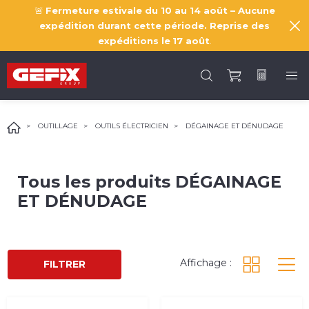
🚨
Fermeture estivale du 10 au 14 août – Aucune
expédition durant cette période. Reprise des
expéditions le
17 août
.
OUTILLAGE
OUTILS ÉLECTRICIEN
DÉGAINAGE ET DÉNUDAGE
Tous les produits
DÉGAINAGE
ET DÉNUDAGE
Affichage :
FILTRER