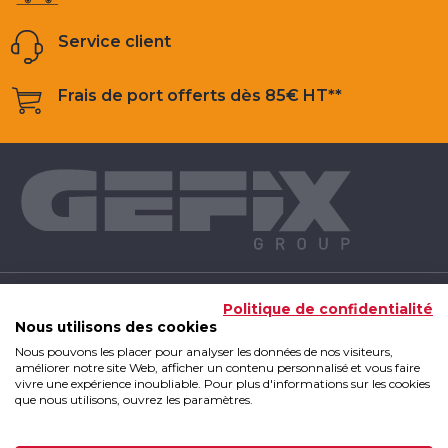
Service client
Frais de port offerts dès 85€ HT**
NOS PRODUITS
Politique de confidentialité
Nous utilisons des cookies
Nous pouvons les placer pour analyser les données de nos visiteurs,
INFOS UTILES
améliorer notre site Web, afficher un contenu personnalisé et vous faire
vivre une expérience inoubliable. Pour plus d'informations sur les cookies
que nous utilisons, ouvrez les paramètres.
GEFIX GROUP