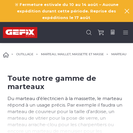
🚨
Fermeture estivale du 10 au 14 août – Aucune
expédition durant cette période. Reprise des
expéditions le
17 août
.
OUTILLAGE
MARTEAU, MAILLET, MASSETTE ET MASSE
MARTEAU
Toute notre gamme de
marteaux
Du marteau d’électricien à la massette, le marteau
répond à un usage précis. Par exemple il faudra un
marteau de couvreur pour la taille d’ardoise, un
marteau de vitrier pour la pose de verre, un
marteau arrache-clou pour les charpentiers ou
encore un marteau de menuisier pour les