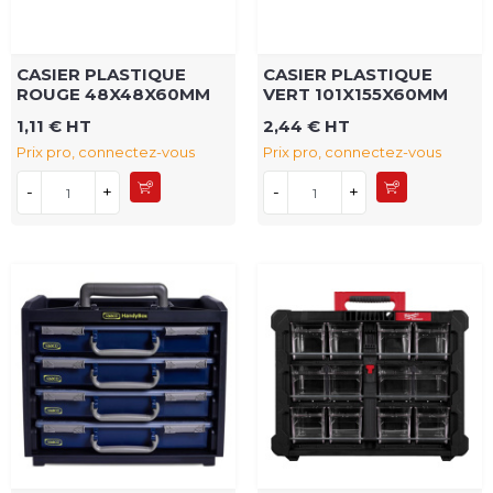
CASIER PLASTIQUE
CASIER PLASTIQUE
ROUGE 48X48X60MM
VERT 101X155X60MM
1,11 € HT
2,44 € HT
Prix pro, connectez-vous
Prix pro, connectez-vous
-
+
-
+