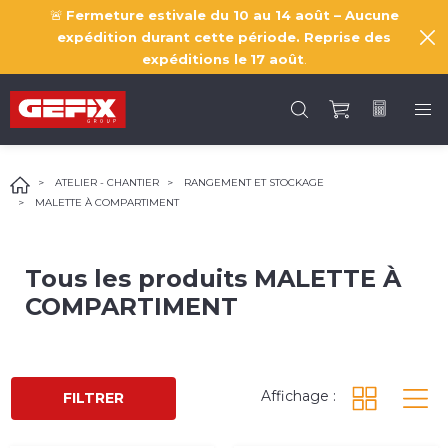
🚨
Fermeture estivale du 10 au 14 août – Aucune
expédition durant cette période. Reprise des
expéditions le
17 août
.
ATELIER - CHANTIER
RANGEMENT ET STOCKAGE
MALETTE À COMPARTIMENT
Tous les produits
MALETTE À
COMPARTIMENT
Affichage :
FILTRER