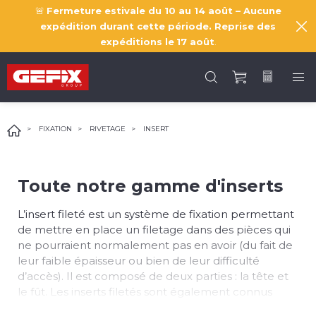
🚨
Fermeture estivale du 10 au 14 août – Aucune
expédition durant cette période. Reprise des
expéditions le
17 août
.
FIXATION
RIVETAGE
INSERT
Toute notre gamme d'inserts
L’insert fileté est un système de fixation permettant
de mettre en place un filetage dans des pièces qui
ne pourraient normalement pas en avoir (du fait de
leur faible épaisseur ou bien de leur difficulté
d’accès). Il est composé de deux parties : la tête et
le fût. Les inserts filetés sont également connus
sous le nom de « rivets tubulaires taraudés »