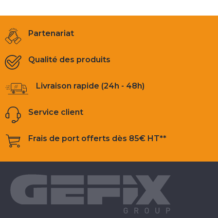
Partenariat
Qualité des produits
Livraison rapide (24h - 48h)
Service client
Frais de port offerts dès 85€ HT**