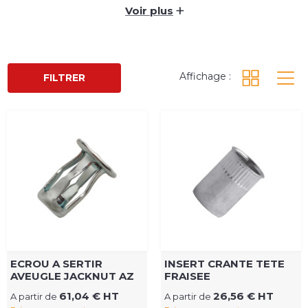
(également « écrou aveugle » ou « écrou à sertir »)
+
Voir plus
L’avantage de l’insert est qu’il peut servir de rivet
aveugle pour assembler 2 pièces.
Affichage :
FILTRER
ECROU A SERTIR
INSERT CRANTE TETE
AVEUGLE JACKNUT AZ
FRAISEE
61,04 € HT
26,56 € HT
A partir de
A partir de