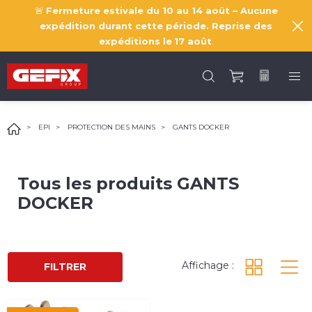
🚨
Fermeture estivale du 10 au 14 août – Aucune
expédition durant cette période. Reprise des
expéditions le
17 août
.
EPI
PROTECTION DES MAINS
GANTS DOCKER
Tous les produits
GANTS
DOCKER
Affichage :
FILTRER