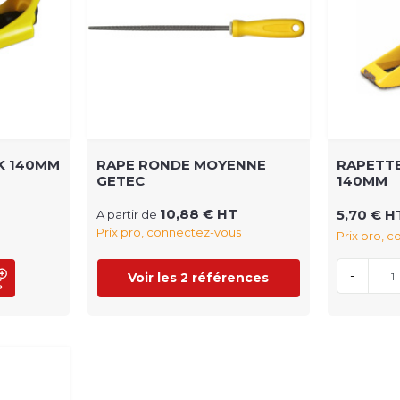
K 140MM
RAPE RONDE MOYENNE
RAPETTE
GETEC
140MM
10,88 € HT
5,70 € H
A partir de
Prix pro, connectez-vous
Prix pro, 
-
Voir les 2 références