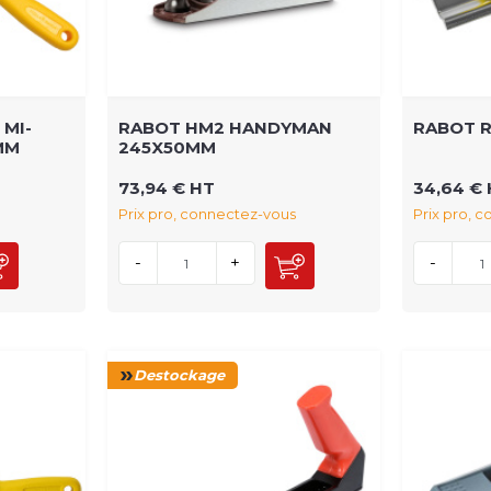
 MI-
RABOT HM2 HANDYMAN
RABOT R
MM
245X50MM
73,94 € HT
34,64 €
Prix pro, connectez-vous
Prix pro, 
-
+
-
Destockage