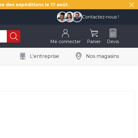
se des expéditions le
17 août
.
Contactez-nous !
Me connecter
Panier
Devis
L'entreprise
Nos magasins