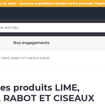
u 14 août – Aucune expédition durant cette période. Repri
Nos engagements
, RÂPE, RABOT ET CISEAUX À BOIS
les produits
LIME,
, RABOT ET CISEAUX