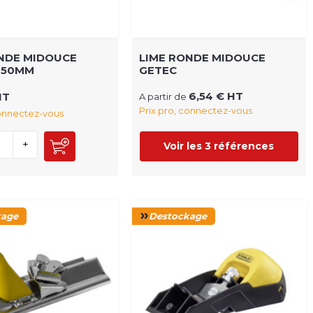
NDE MIDOUCE
LIME RONDE MIDOUCE
250MM
GETEC
6,54 € HT
HT
A partir de
Prix pro, connectez-vous
connectez-vous
+
Voir les 3 références
kage
Destockage