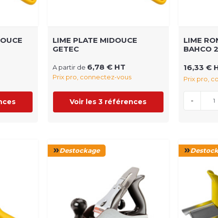
DOUCE
LIME PLATE MIDOUCE
LIME RO
GETEC
BAHCO 
6,78 € HT
16,33 € 
A partir de
Prix pro, connectez-vous
Prix pro, 
-
ences
Voir les 3 références
Destockage
Destoc