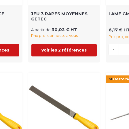
CE
JEU 3 RAPES MOYENNES
LAME G
GETEC
30,02 € HT
6,17 € H
A partir de
Prix pro, connectez-vous
Prix pro, 
-
ences
Voir les 2 références
Destoc