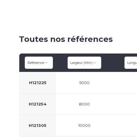
Toutes nos références
Référence
Largeur (mm)
Longu
H121225
5000
H121254
8000
H121305
10000