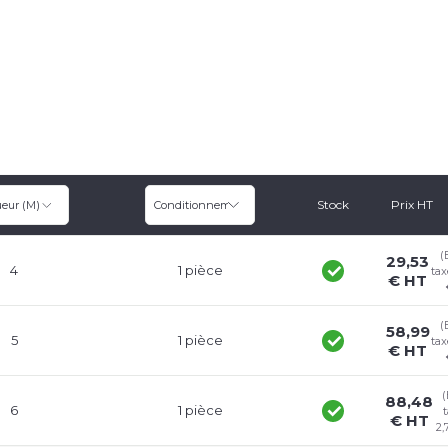
Stock
Prix HT
eur (m)
Conditionnement
(
29,53
4
1 pièce
tax
€ HT
(
58,99
5
1 pièce
tax
€ HT
(
88,48
6
1 pièce
t
€ HT
2,