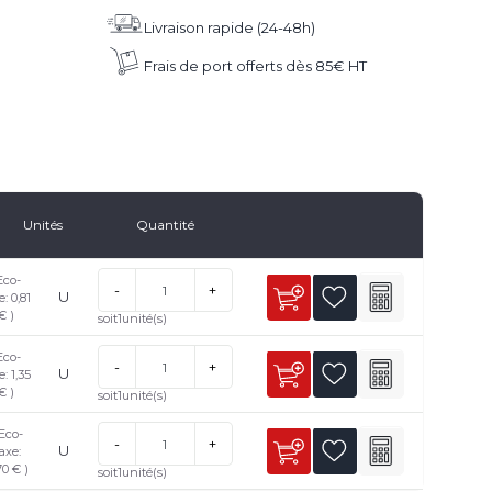
Livraison rapide (24-48h)
Frais de port offerts dès 85€ HT
Unités
Quantité
Eco-
-
+
U
e: 0,81
€ )
soit
1
unité(s)
Eco-
-
+
U
e: 1,35
€ )
soit
1
unité(s)
Eco-
-
+
U
axe:
70 € )
soit
1
unité(s)