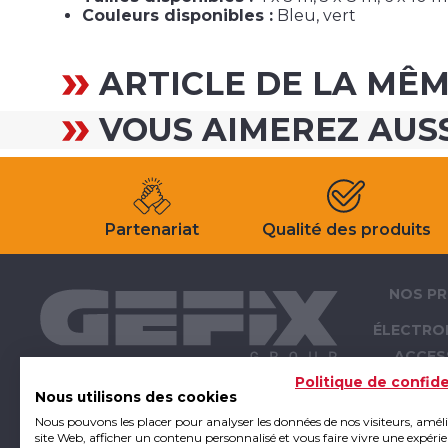
Couleurs disponibles :
Bleu, vert
ARTICLE DE LA MÊ
VOUS AIMEREZ AUS
Partenariat
Qualité des produits
NOS PR
ÉLECTRO
ACCES
ÉLECTRO
Politique de confide
Nous utilisons des cookies
OUTI
Nous pouvons les placer pour analyser les données de nos visiteurs, amél
ATELIER -
site Web, afficher un contenu personnalisé et vous faire vivre une expéri