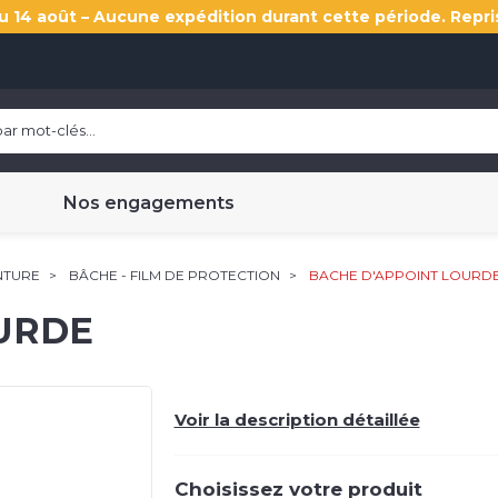
u 14 août – Aucune expédition durant cette période. Repri
Nos engagements
NTURE
BÂCHE - FILM DE PROTECTION
BACHE D'APPOINT LOURD
URDE
Voir la description détaillée
Choisissez votre produit