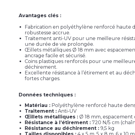
Avantages clés :
Fabrication en polyéthylène renforcé haute 
robustesse accrue.
Traitement anti-UV pour une meilleure résist
une durée de vie prolongée.
Œillets métalliques Ø 18 mm avec espaceme
ancrage facile et sécurisé.
Coins plastiques renforcés pour une meilleur
déchirement.
Excellente résistance à l’étirement et au dé
fortes charges.
Données techniques :
Matériau :
Polyéthylène renforcé haute dens
Traitement :
Anti-UV
Œillets métalliques :
Ø 18 mm, espacement
Résistance à l’étirement :
720 N/5 cm (chaîn
Résistance au déchirement :
9,5 kg
Tailles disponibles :
4 x 5 m, 5 x 8 m, 6 x 10 m