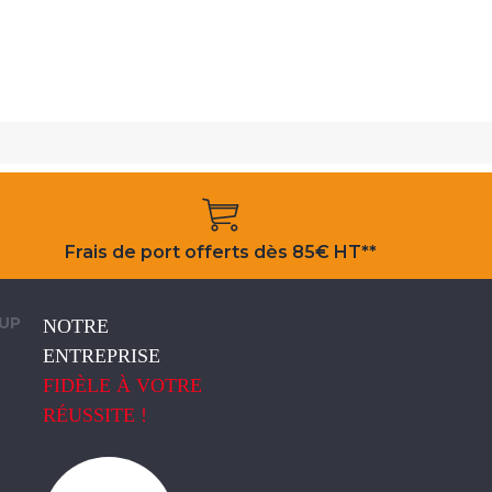
Frais de port offerts dès 85€ HT**
OUP
NOTRE
ENTREPRISE
FIDÈLE À VOTRE
RÉUSSITE !