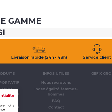
ME GAMME
SI
Livraison rapide (24h - 48h)
Service client
ODUITS
INFOS UTILES
GEFIX GR
PORTATIF
Nous recrutons
SOIRES
Index égalité femmes-
PORTATIF
hommes
ntialité
LLAGE
FAQ
iorer notre
 CHANTIER
Contact
ence