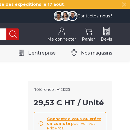
se des expéditions le
17 août
.
Contactez-nous !
Me connecter
Panier
Devis
L'entreprise
Nos magasins
E
Référence :
H121225
29,53 € HT / Unité
Connectez-vous ou créez
un compte
pour voir vos
Prix Pros.