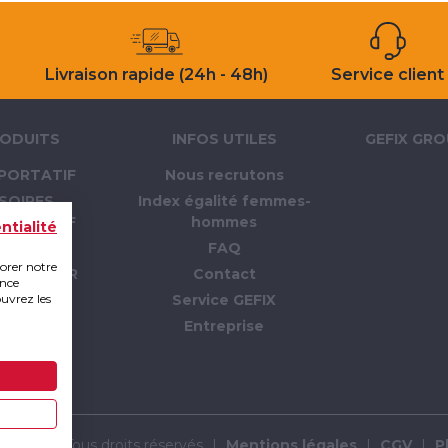
Livraison rapide (24h - 48h)
Service client
ODUITS
INFOS UTILES
GEFIX GR
PORTATIF
Nous recrutons
SOIRES
Index égalité femmes-
PORTATIF
hommes
ntialité
LLAGE
FAQ
iorer notre
 CHANTIER
Contact
ence
ouvrez les
PI
Service GEFIX
TION
Entreprise
RTAGE
MMABLE
p 2019 - Tous droits réservés
|
Mentions légales
|
CGV
|
P