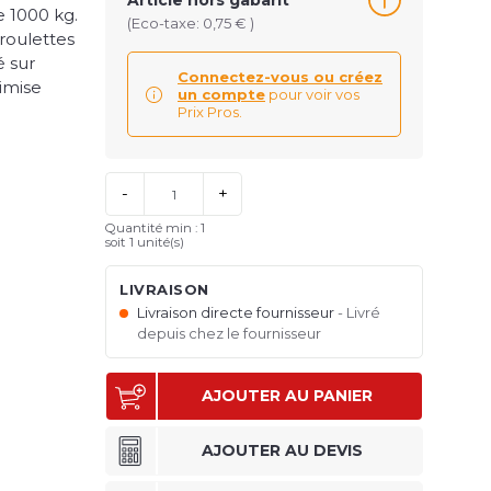
Article hors gabarit
e 1000 kg.
(Eco-taxe: 0,75 € )
roulettes
é sur
Connectez-vous ou créez
timise
un compte
pour voir vos
Prix Pros.
-
+
Quantité min : 1
soit
1
unité(s)
LIVRAISON
Livraison directe fournisseur
Livré
depuis chez le fournisseur
AJOUTER AU PANIER
AJOUTER AU DEVIS