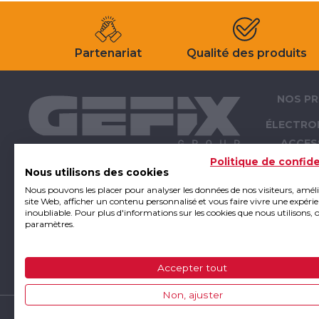
Partenariat
Qualité des produits
NOS PR
ÉLECTRO
ACCES
ÉLECTRO
Politique de confide
Nous utilisons des cookies
OUTI
Nous pouvons les placer pour analyser les données de nos visiteurs, amél
ATELIER -
site Web, afficher un contenu personnalisé et vous faire vivre une expéri
inoubliable. Pour plus d'informations sur les cookies que nous utilisons, 
E
paramètres.
FIXA
SUPPO
Accepter tout
CONSO
Non, ajuster
GEFIX Grou