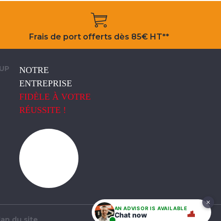
Frais de port offerts dès 85€ HT**
OUP
NOTRE
ENTREPRISE
FIDÈLE À VOTRE
RÉUSSITE !
AN ADVISOR IS AVAILABLE
Chat now
lan du site