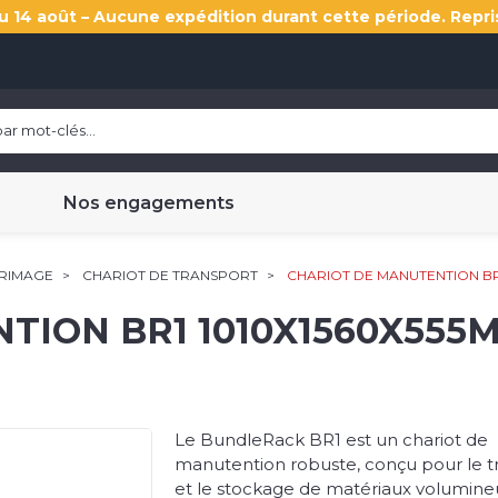
u 14 août – Aucune expédition durant cette période. Repri
Nos engagements
RRIMAGE
CHARIOT DE TRANSPORT
CHARIOT DE MANUTENTION BR1
TION BR1 1010X1560X555
Le BundleRack BR1 est un chariot de
manutention robuste, conçu pour le t
et le stockage de matériaux volumine