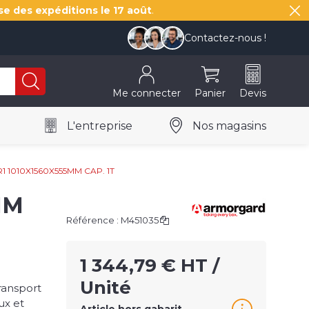
se des expéditions le
17 août
.
Contactez-nous !
Me connecter
Panier
Devis
L'entreprise
Nos magasins
 1010X1560X555MM CAP. 1T
MM
Référence :
M451035
1 344,79 € HT /
Unité
ransport
ux et