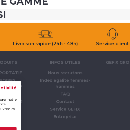
ME GAMME
SI
Livraison rapide (24h - 48h)
Service client
ODUITS
INFOS UTILES
GEFIX GR
PORTATIF
Nous recrutons
SOIRES
Index égalité femmes-
PORTATIF
hommes
ntialité
LLAGE
FAQ
iorer notre
 CHANTIER
Contact
ence
ouvrez les
PI
Service GEFIX
TION
Entreprise
RTAGE