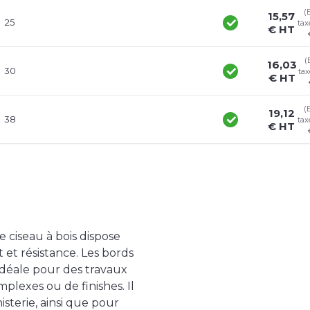
(
15,57
25
tax
€ HT
(
16,03
30
tax
€ HT
(
19,12
38
tax
€ HT
e ciseau à bois dispose
 et résistance. Les bords
idéale pour des travaux
mplexes ou de finishes. Il
sterie, ainsi que pour