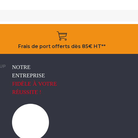
Frais de port offerts dès 85€ HT**
OUP
NOTRE
ENTREPRISE
FIDÈLE À VOTRE
RÉUSSITE !