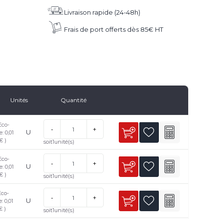
Livraison rapide (24-48h)
Frais de port offerts dès 85€ HT
Unités
Quantité
Eco-
-
+
U
e: 0,01
€ )
soit
1
unité(s)
Eco-
-
+
U
e: 0,01
€ )
soit
1
unité(s)
Eco-
-
+
U
e: 0,01
€ )
soit
1
unité(s)