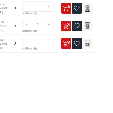
Eco-
-
+
U
e: 0,01
€ )
soit
1
unité(s)
Eco-
-
+
U
e: 0,01
€ )
soit
1
unité(s)
Eco-
-
+
U
e: 0,01
€ )
soit
1
unité(s)