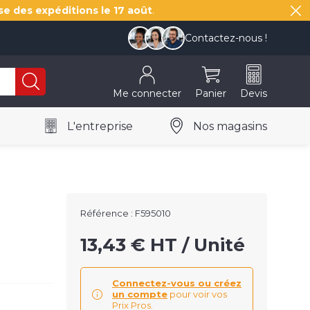
se des expéditions le
17 août
.
Contactez-nous !
Me connecter
Panier
Devis
L'entreprise
Nos magasins
Référence :
F595010
13,43 € HT / Unité
Connectez-vous ou créez
un compte
pour voir vos
Prix Pros.