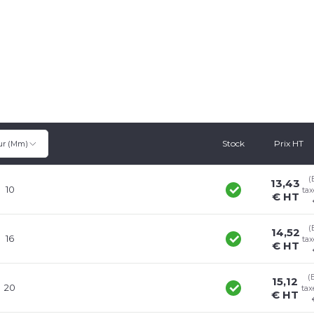
Stock
Prix HT
ur (mm)
(
13,43
10
tax
€ HT
(
14,52
16
tax
€ HT
(
15,12
20
tax
€ HT