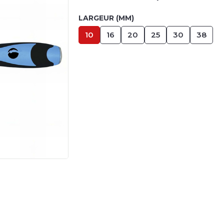
LARGEUR (MM)
10
16
20
25
30
38