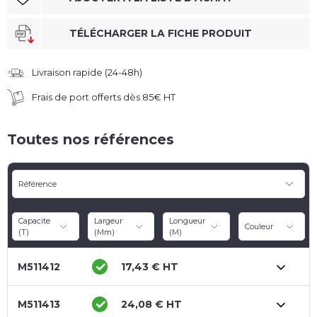
TÉLÉCHARGER LA FICHE PRODUIT
Livraison rapide (24-48h)
Frais de port offerts dès 85€ HT
Toutes nos références
Référence
Capacite 
Largeur 
Longueur 
Couleur
(t)
(mm)
(m)
M511412
17,43 € HT
M511413
24,08 € HT