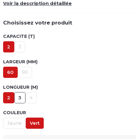
Voir la description détaillée
Choisissez votre produit
CAPACITE (T)
2
3
LARGEUR (MM)
60
90
LONGUEUR (M)
2
3
4
COULEUR
Jaune
Vert