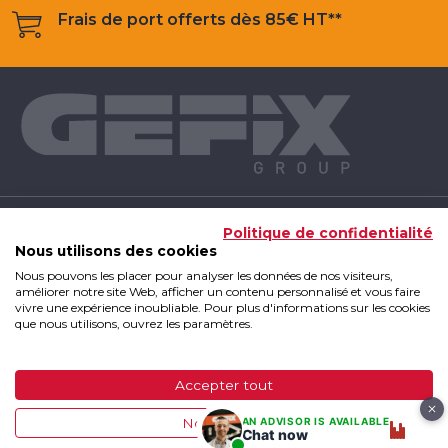
Frais de port offerts dès 85€ HT**
NOS PRODUITS
Politique de confidentialité
Nous utilisons des cookies
Nous pouvons les placer pour analyser les données de nos visiteurs,
INFOS UTILES
améliorer notre site Web, afficher un contenu personnalisé et vous faire
vivre une expérience inoubliable. Pour plus d'informations sur les cookies
que nous utilisons, ouvrez les paramètres.
GEFIX GROUP
Accepter tout
GEFIX Group 2019 - Tous droits réservés
|
Mentions
AN ADVISOR IS AVAILABLE
Non, ajuster
légales
|
CGV
|
Plan du site
Chat now