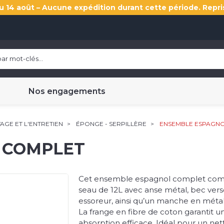
u 14 août – Aucune expédition durant cette période. Repri
Nos engagements
GE ET L'ENTRETIEN
ÉPONGE - SERPILLÈRE
ENSEMBLE ESPAGN
 COMPLET
Cet ensemble espagnol complet co
seau de 12L avec anse métal, bec vers
essoreur, ainsi qu’un manche en métal 
La frange en fibre de coton garantit u
absorption efficace. Idéal pour un ne