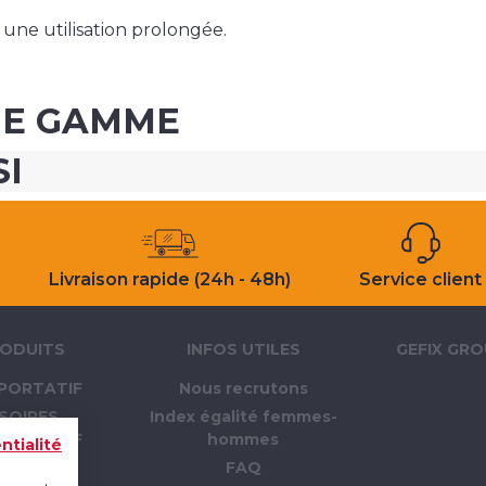
une utilisation prolongée.
ME GAMME
SI
Livraison rapide (24h - 48h)
Service client
ODUITS
INFOS UTILES
GEFIX GR
PORTATIF
Nous recrutons
SOIRES
Index égalité femmes-
PORTATIF
hommes
ntialité
LLAGE
FAQ