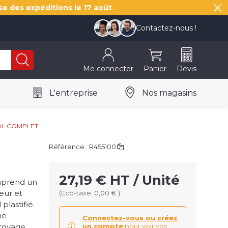
se des expéditions le
17 août
.
Contactez-nous !
Me connecter
Panier
Devis
L'entreprise
Nos magasins
OL COMPLET
Référence :
R455100
27,19 € HT / Unité
mprend un
eur et
(Eco-taxe: 0,00 € )
plastifié.
ne
Connectez-vous ou créez
ttoyage
un compte
pour voir vos