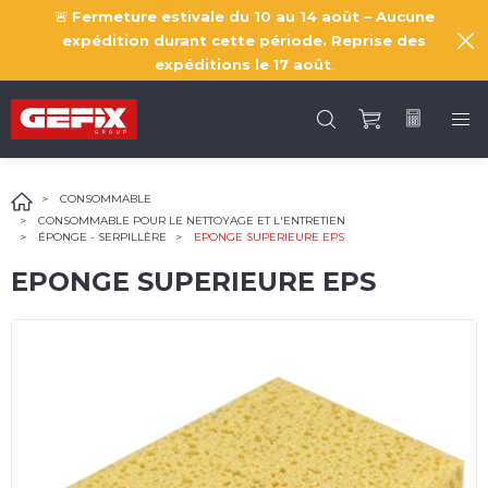
🚨
Fermeture estivale du 10 au 14 août – Aucune
expédition durant cette période. Reprise des
expéditions le
17 août
.
CONSOMMABLE
CONSOMMABLE POUR LE NETTOYAGE ET L'ENTRETIEN
ÉPONGE - SERPILLÈRE
EPONGE SUPERIEURE EPS
EPONGE SUPERIEURE EPS