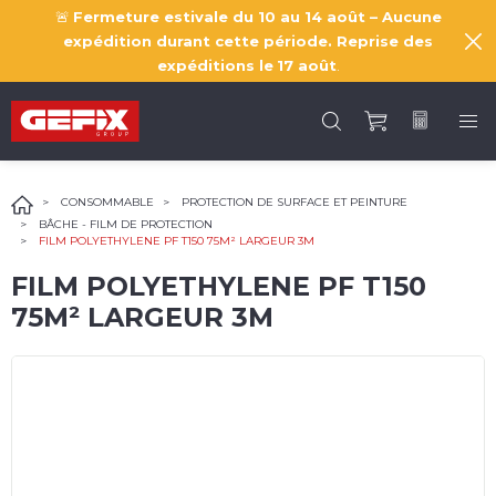
🚨
Fermeture estivale du 10 au 14 août – Aucune
expédition durant cette période. Reprise des
expéditions le
17 août
.
CONSOMMABLE
PROTECTION DE SURFACE ET PEINTURE
BÂCHE - FILM DE PROTECTION
FILM POLYETHYLENE PF T150 75M² LARGEUR 3M
FILM POLYETHYLENE PF T150
75M² LARGEUR 3M