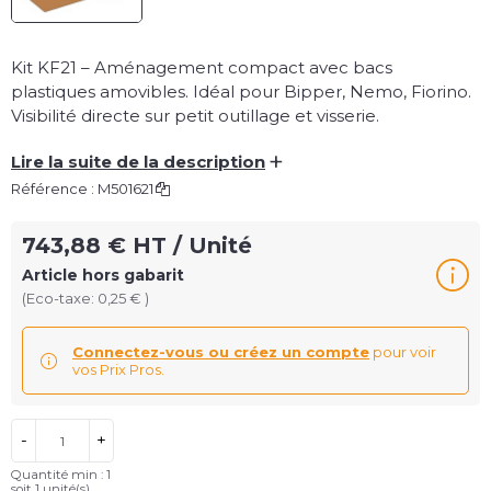
Kit KF21 – Aménagement compact avec bacs
plastiques amovibles. Idéal pour Bipper, Nemo, Fiorino.
Visibilité directe sur petit outillage et visserie.
+
Lire la suite de la description
Référence :
M501621
743,88 € HT / Unité
Article hors gabarit
(Eco-taxe: 0,25 € )
Connectez-vous ou créez un compte
pour voir
vos Prix Pros.
-
+
Quantité min : 1
soit
1
unité(s)