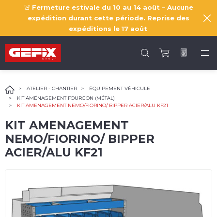
🚨
Fermeture estivale du 10 au 14 août – Aucune
expédition durant cette période. Reprise des
expéditions le
17 août
.
ATELIER - CHANTIER
ÉQUIPEMENT VÉHICULE
KIT AMÉNAGEMENT FOURGON (MÉTAL)
KIT AMENAGEMENT NEMO/FIORINO/ BIPPER ACIER/ALU KF21
KIT AMENAGEMENT
NEMO/FIORINO/ BIPPER
ACIER/ALU KF21