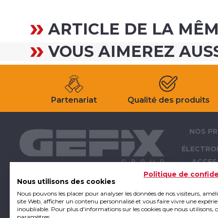
ARTICLE DE LA MÊ
VOUS AIMEREZ AUS
Partenariat
Qualité des produits
NOS PR
ÉLECTRO
ACCES
ÉLECTRO
Politique de confide
Nous utilisons des cookies
OUTI
Nous pouvons les placer pour analyser les données de nos visiteurs, amél
ATELIER -
site Web, afficher un contenu personnalisé et vous faire vivre une expéri
inoubliable. Pour plus d'informations sur les cookies que nous utilisons, 
E
paramètres.