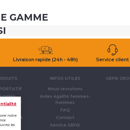
ME GAMME
SI
Livraison rapide (24h - 48h)
Service client
ODUITS
INFOS UTILES
GEFIX GR
PORTATIF
Nous recrutons
SOIRES
Index égalité femmes-
PORTATIF
hommes
ntialité
LLAGE
FAQ
iorer notre
 CHANTIER
Contact
ence
ouvrez les
PI
Service GEFIX