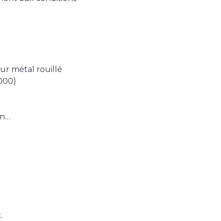
ur métal rouillé
000)
on…
.