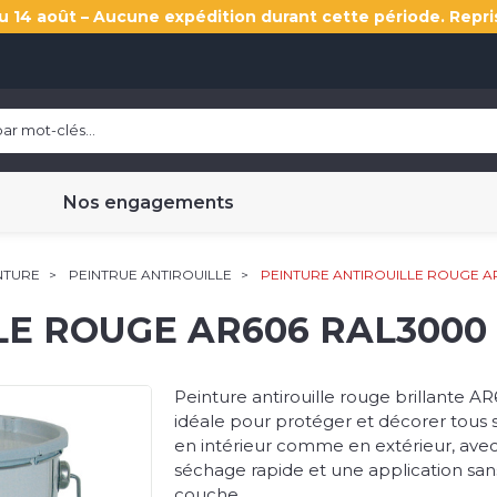
u 14 août – Aucune expédition durant cette période. Repri
Nos engagements
NTURE
PEINTRUE ANTIROUILLE
PEINTURE ANTIROUILLE ROUGE A
E ROUGE AR606 RAL3000 
Peinture antirouille rouge brillante AR
idéale pour protéger et décorer tous 
en intérieur comme en extérieur, ave
séchage rapide et une application san
couche.