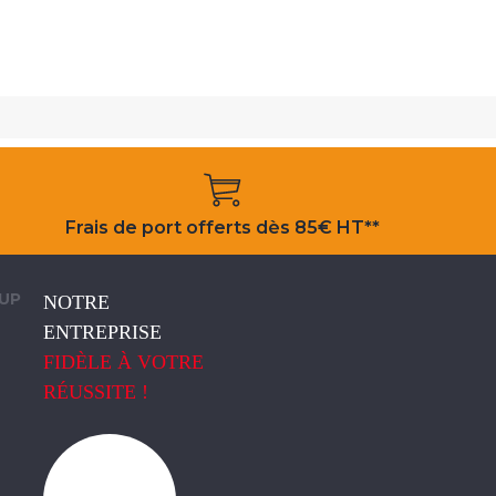
Frais de port offerts dès 85€ HT**
OUP
NOTRE
ENTREPRISE
FIDÈLE À VOTRE
RÉUSSITE !