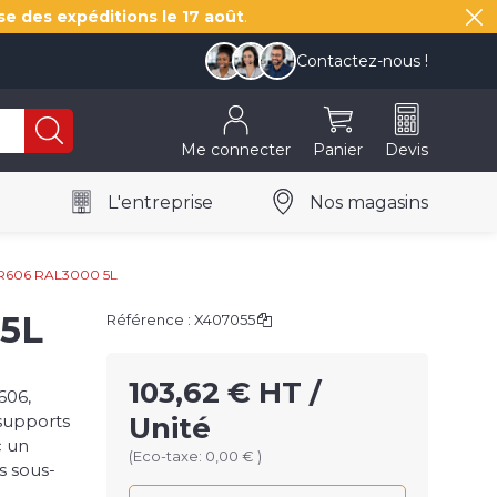
se des expéditions le
17 août
.
Contactez-nous !
Me connecter
Panier
Devis
L'entreprise
Nos magasins
R606 RAL3000 5L
5L
Référence :
X407055
103,62 € HT /
606,
supports
Unité
c un
(Eco-taxe: 0,00 € )
s sous-