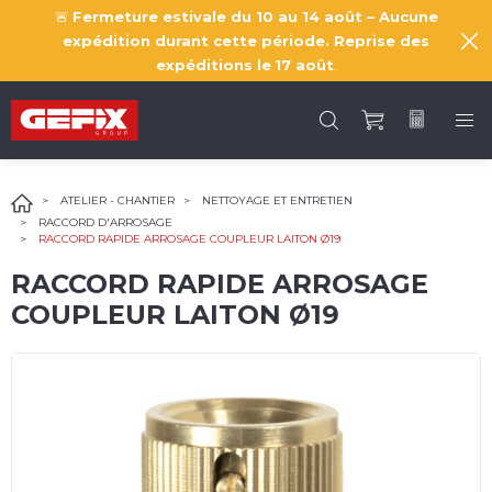
🚨
Fermeture estivale du 10 au 14 août – Aucune
expédition durant cette période. Reprise des
expéditions le
17 août
.
ATELIER - CHANTIER
NETTOYAGE ET ENTRETIEN
RACCORD D'ARROSAGE
RACCORD RAPIDE ARROSAGE COUPLEUR LAITON Ø19
RACCORD RAPIDE ARROSAGE
COUPLEUR LAITON Ø19