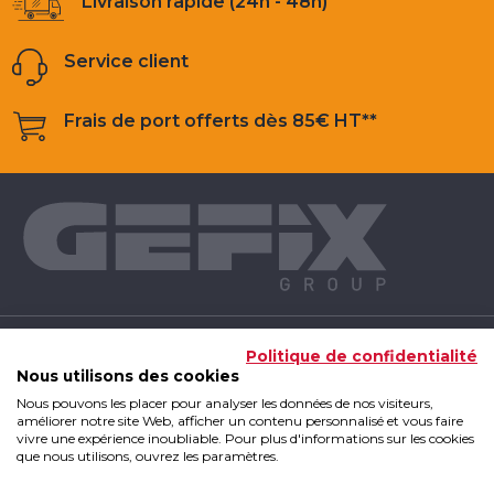
Livraison rapide (24h - 48h)
Service client
Frais de port offerts dès 85€ HT**
NOS PRODUITS
Politique de confidentialité
Nous utilisons des cookies
Nous pouvons les placer pour analyser les données de nos visiteurs,
INFOS UTILES
améliorer notre site Web, afficher un contenu personnalisé et vous faire
vivre une expérience inoubliable. Pour plus d'informations sur les cookies
que nous utilisons, ouvrez les paramètres.
GEFIX GROUP