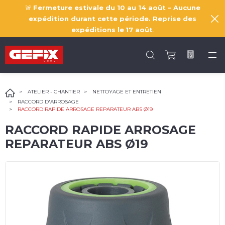
🚨
Fermeture estivale du 10 au 14 août – Aucune
expédition durant cette période. Reprise des
expéditions le
17 août
.
ATELIER - CHANTIER
NETTOYAGE ET ENTRETIEN
RACCORD D'ARROSAGE
RACCORD RAPIDE ARROSAGE REPARATEUR ABS Ø19
RACCORD RAPIDE ARROSAGE
REPARATEUR ABS Ø19