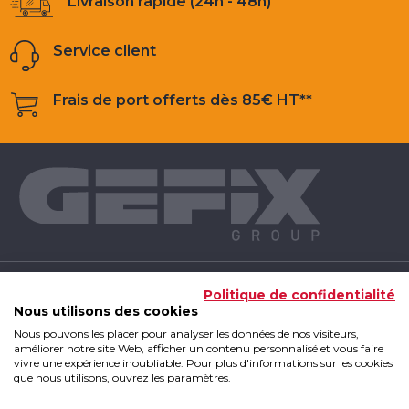
Livraison rapide (24h - 48h)
Service client
Frais de port offerts dès 85€ HT**
NOS PRODUITS
Politique de confidentialité
Nous utilisons des cookies
Nous pouvons les placer pour analyser les données de nos visiteurs,
INFOS UTILES
améliorer notre site Web, afficher un contenu personnalisé et vous faire
vivre une expérience inoubliable. Pour plus d'informations sur les cookies
que nous utilisons, ouvrez les paramètres.
GEFIX GROUP