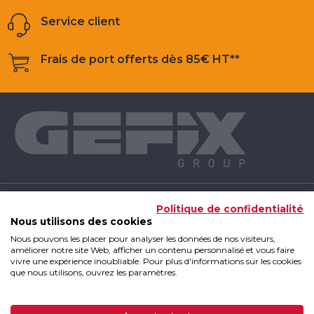
Service client
Frais de port offerts dès 85€ HT**
NOS PRODUITS
Politique de confidentialité
Nous utilisons des cookies
Nous pouvons les placer pour analyser les données de nos visiteurs,
INFOS UTILES
améliorer notre site Web, afficher un contenu personnalisé et vous faire
vivre une expérience inoubliable. Pour plus d'informations sur les cookies
que nous utilisons, ouvrez les paramètres.
GEFIX GROUP