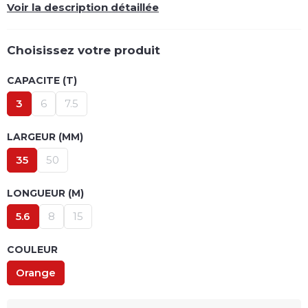
Voir la description détaillée
Choisissez votre produit
CAPACITE (T)
3
6
7.5
LARGEUR (MM)
35
50
LONGUEUR (M)
5.6
8
15
COULEUR
Orange