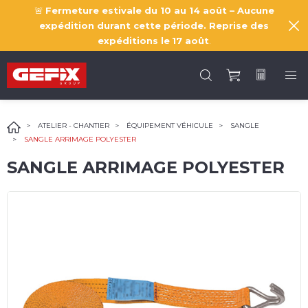
🚨
Fermeture estivale du 10 au 14 août – Aucune
expédition durant cette période. Reprise des
expéditions le
17 août
.
ATELIER - CHANTIER
ÉQUIPEMENT VÉHICULE
SANGLE
SANGLE ARRIMAGE POLYESTER
SANGLE ARRIMAGE POLYESTER